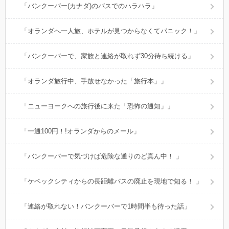
「バンクーバー(カナダ)のバスでのハラハラ」
「オランダへ一人旅、ホテルが見つからなくてパニック！」
「バンクーバーで、家族と連絡が取れず30分待ち続ける」
「オランダ旅行中、手放せなかった「旅行本」」
「ニューヨークへの旅行後に来た「恐怖の通知」」
「一通100円！!オランダからのメール」
「バンクーバーで気づけば危険な通りのど真ん中！ 」
「ケベックシティからの長距離バスの廃止を現地で知る！ 」
「連絡が取れない！バンクーバーで1時間半も待った話」