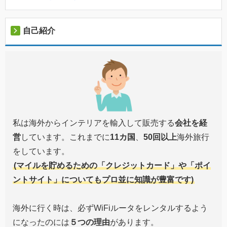
自己紹介
私は海外からインテリアを輸入して販売する
会社を経
営
しています。これまでに
11カ国
、
50回以上
海外旅行
をしています。
(マイルを貯めるための「クレジットカード」や「ポイ
ントサイト」についてもプロ並に知識が豊富です)
海外に行く時は、必ずWiFiルータをレンタルするよう
になったのには
５つの理由
があります。