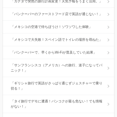
「カナダで突然の旅行計画変更！天気予報をうまく活用。」
「バンクーバーのファーストフード店で英語が通じない！」
「メキシコの空港で待ちぼうけ！ソワソワした体験」
「メキシコで大失敗！スペイン語でトイレの場所を尋ねた」
「バンクーバーで、早くからWi-Fiが普及していた結果」
「サンフランシスコ（アメリカ）への旅行、迷子になってパ
ニック！」
「ギリシャ旅行で英語がさっぱり通じずジェスチャーで乗り
切る！」
「タイ旅行でデモに遭遇！バンコクが最も危ない！でも情報
がない！」